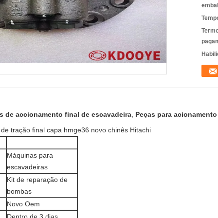
emba
Tempo
Termo
pagam
Habili
s de accionamento final de escavadeira
,
Peças para acionamento 
e tração final capa hmge36 novo chinês Hitachi
Máquinas para
escavadeiras
Kit de reparação de
bombas
Novo Oem
Dentro de 3 dias