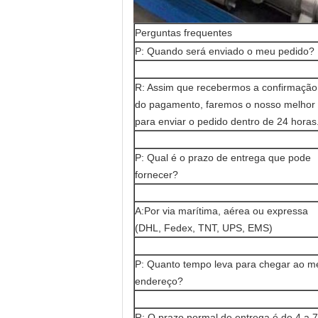
Perguntas frequentes
P: Quando será enviado o meu pedido?
R: Assim que recebermos a confirmação
do pagamento, faremos o nosso melhor
para enviar o pedido dentro de 24 horas
P: Qual é o prazo de entrega que pode
fornecer?
A:Por via marítima, aérea ou expressa
(DHL, Fedex, TNT, UPS, EMS)
P: Quanto tempo leva para chegar ao m
endereço?
R: O prazo normal de entrega é de 4 a 7