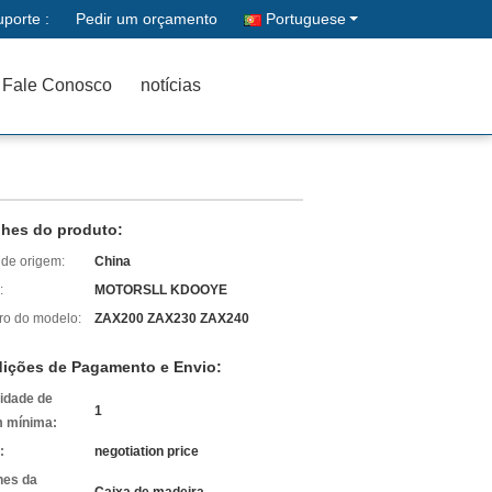
porte :
Pedir um orçamento
Portuguese
Fale Conosco
notícias
lhes do produto:
 de origem:
China
:
MOTORSLL KDOOYE
o do modelo:
ZAX200 ZAX230 ZAX240
ições de Pagamento e Envio:
idade de
1
 mínima:
:
negotiation price
hes da