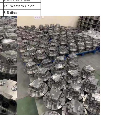
T/T Western Union
3-5 dias