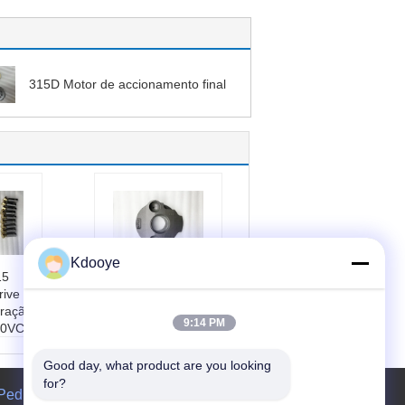
315D Motor de accionamento final
Kdooye
15
k9007382 Peças de
rive
accionamento final
ração
de escavadeiras,
9:14 PM
0VC
Dh220-9 Sy215
Xe235 Placa de
istema
revestimento do
Good day, what product are you looking 
dústri
motor hidráulico
for?
Pedir um orçamento
-ferra
Aplicação:
sistema