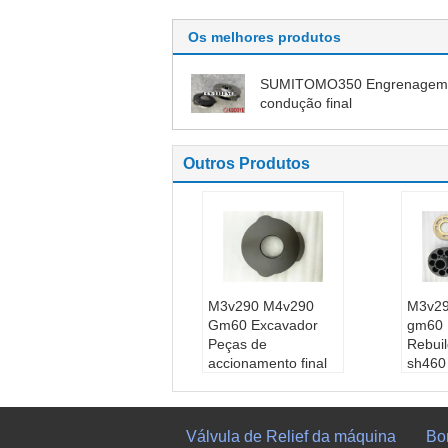
Os melhores produtos
SUMITOMO350 Engrenagem
condução final
Outros Produtos
M3v290 M4v290
M3v2
Gm60 Excavador
gm60 F
Peças de
Rebuil
accionamento final
sh460
Swashplate para
clg93
sh460 sk460 sy335
Aplic
Aplicação:
sistema
hidráu
Válvula de Relief da máquina
Bo
hidráulico e indústri
a de 