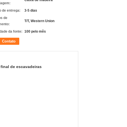
Caixa de madeira
lagem:
 de entrega:
3-5 dias
s de
T/T, Western Union
ento:
dade da fonte:
100 pelo mês
Contato
final de escavadeiras