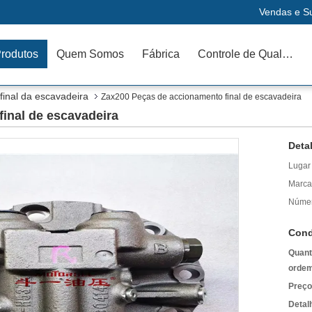
Vendas e Su
rodutos
Quem Somos
Fábrica
Controle de Qualidade
final da escavadeira
Zax200 Peças de accionamento final de escavadeira
inal de escavadeira
Deta
Lugar
Marca
Númer
Cond
Quant
ordem
Preço
Detal