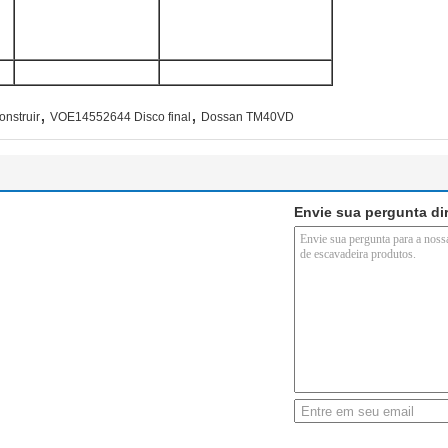
,
,
nstruir
VOE14552644 Disco final
Dossan TM40VD
Envie sua pergunta di