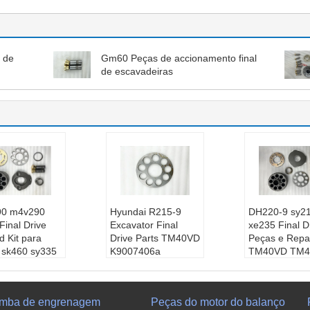
 de
Gm60 Peças de accionamento final
de escavadeiras
90 m4v290
Hyundai R215-9
DH220-9 sy2
inal Drive
Excavator Final
xe235 Final D
d Kit para
Drive Parts TM40VD
Peças e Repa
 sk460 sy335
K9007406a
TM40VD TM4
6
K9004447
k9007398A
ação:
sistema
K9004448
Aplicação:
s
lico e indústri
Aplicação:
sistema
hidráulico e in
mba de engrenagem
Peças do motor do balanço
máquinas-ferra
hidráulico e indústri
a de máquinas