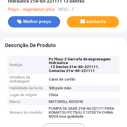
Hidráulica 21w-60-221111 13 Dentes
Preço：negotiation price
MOQ：1
Melhor preço
contacto
Descrição De Produto
Pc75uu-2 Garrafa de engrenagem
Hidráulica
Realçar
,
,
13 Dentes 21w-60-221111
Comatsu 21w-60-221111
Detalhes da
Caixa de cartão
embalagem
Habilidade da fonte
500 pelo mês
Lugar de origem
China
Marca
MOTORSLL KDOOYE
PUMPA DE GEAR 21W-60-221111 PARA
Número do modelo
KOMATSU PC75UU-2 13TEETH CHINA
NOVA boa qualidade