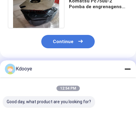
Komatsu Pc75uu-2
Pomba de engrenagens
Hidráulica 21w-60-221111
13 Dentes
Continue
Produtos Recomendados
Kdooye
12:54 PM
Good day, what product are you looking for?
A8VO140 Rexroth
Motor de ventilador
Motor de venti
bomba de
para 14533496 360
para 345C 345